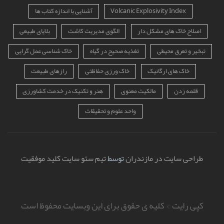
Volcanic Explosivity Index
آشنایی با اندازه کتاب ها
اصلاح خاک های مشکل دار
الگوی مدیریت کاشت
بلایای طبیعی
تبخیر و تعرق محیطی
تغذیه صحیح در گیاه
خاک شناسی عمل گرایی
خاک های ارگانیک
خاک ورزی حفاظتی
رازهای طبیعت
قلمه زدن
مالکیت معنوی
هنر و تکنیک در خدمت کشاورزی
واحد علوم و تحقیقات
طراحی سایت در مازندران
توسط
تیم سئو سایت کلید موفقیت
کپی رایت © کلیه ی حقوق برای این وبسایت محفوظ است