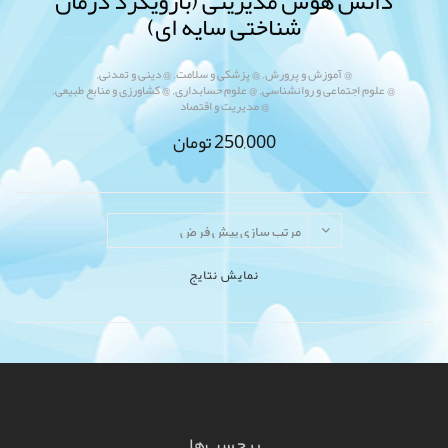
دانش هوش مدیریتی (بارویکرد درمان
شناختی سایه ای)
,
,
,
@ آموزش و پرورش
@ پزشکی و سلامت
@ دینی و تمدنی
,
,
,
@ علوم اجتماعی و روانشناسی
@ علوم حسابداری
@ کشاورزی و منابع طبیعی
@ مدیریت و اقتصاد
250,000
تومان
نمایش نتایج
برچسب‌ها