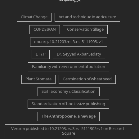
Climat Change
Art and technique in agriculture
COPDSIRAN
Conservation tillage
doi.org/10.21203/rs.3.rs-5111905/v1
ET & P
Dr. Seyyed Akbar Sadaty
Familiarity with environmental pollution
Plant Stomata
Germination of wheat seed
Soil Taxonomy & Classification
Standardization of books size publishing
The Anthropocene: a new age
Version published to 10.21203/rs.3.rs-5111905/v1 on Research
Square