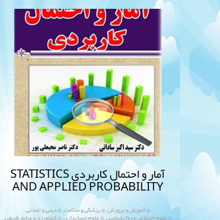
آمار و احتمال کاربردی STATISTICS
AND APPLIED PROBABILITY
,
,
,
@ آموزش و پرورش
@ پزشکی و سلامت
@ دینی و تمدنی
,
,
,
@ علوم اجتماعی و روانشناسی
@ علوم حسابداری
@ کشاورزی و منابع طبیعی