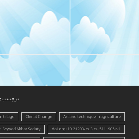
برچسب‌ه
 tillage
Climat Change
Art and technique in agriculture
r. Seyyed Akbar Sadaty
doi.org/10.21203/rs.3.rs-5111905/v1