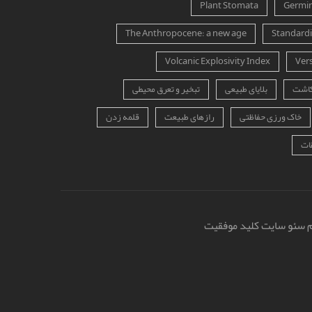
Plant Stomata
Germin
The Anthropocene: a new age
Standardi
Volcanic Explosivity Index
Ver
کاشت
بلایای طبیعی
تبخیر و تعرق محیطی
خاک ورزی حفاظتی
رازهای طبیعت
قلمه زدن
ات
 سئو سایت کلید موفقیت