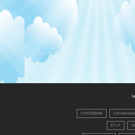
ا
COPDSIRAN
Conservation
ET & P
D