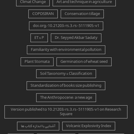
Climat Change
Art and technique in agriculture
COPDSIRAN
Conservation tillage
doi.org/10.21203/rs.3.rs-5111905/v1
ET & P
Dr. Seyyed Akbar Sadaty
Familiarity with environmental pollution
Plant Stomata
Germination of wheat seed
Soil Taxonomy & Classification
Standardization of books size publishing
The Anthropocene: a new age
Version published to 10.21203/rs.3.rs-5111905/v1 on Research
Square
Volcanic Explosivity Index
آشنایی با اندازه کتاب ها