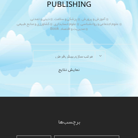
PUBLISHING
,
,
,
@ آموزش و پرورش
@ پزشکی و سلامت
@ دینی و تمدنی
,
,
,
@ علوم اجتماعی و روانشناسی
@ علوم حسابداری
@ کشاورزی و منابع طبیعی
,
@ مدیریت و اقتصاد
Book
نمایش نتایج
برچسب‌ها