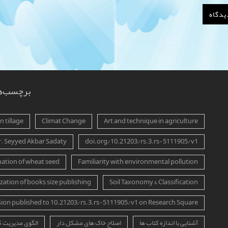
برچسب‌ه
 tillage
Climat Change
Art and technique in agriculture
r. Seyyed Akbar Sadaty
doi.org/10.21203/rs.3.rs-5111905/v1
ation of wheat seed
Familiarity with environmental pollution
zation of books size publishing
Soil Taxonomy & Classification
sion published to 10.21203/rs.3.rs-5111905/v1 on Research Square
آشنایی با اندازه کتاب ها
اصلاح خاک های مشکل دار
الگوی مدیریت 