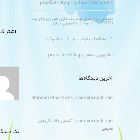
products of agricultural revolutions
نخستین پژوهشگر چند رشته ای راهبردی با فرایند
(SMM) در آب و خاک کشاورزی جهان
اشتراک 
آزمایشگاه فیزیکوشیمیایی آب، خاک و گیاه
خاک ورزی حفاظتی protective tillage
آخرین دیدگاه‌ها
admincopdsiran
در
Standard Book Sizes
admincopdsiran
در
آشنایی با آلودگی های
محیطی
یک دیدگا