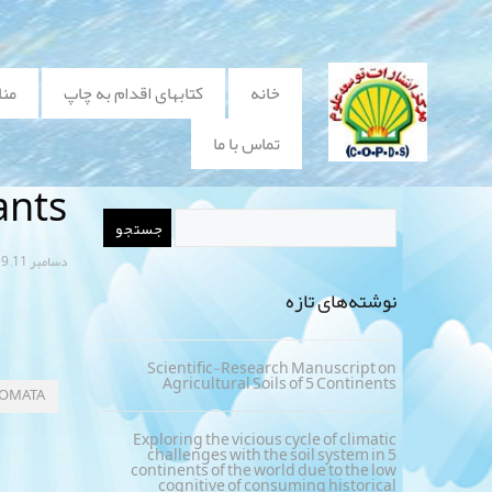
خانه
کتابهای اقدام به چاپ
منا
تماس با ما
ants
دسامبر 11, 2019
نوشته‌های تازه
Scientific-Research Manuscript on
Agricultural Soils of 5 Continents
TOMATA
Exploring the vicious cycle of climatic
challenges with the soil system in 5
continents of the world due to the low
cognitive of consuming historical