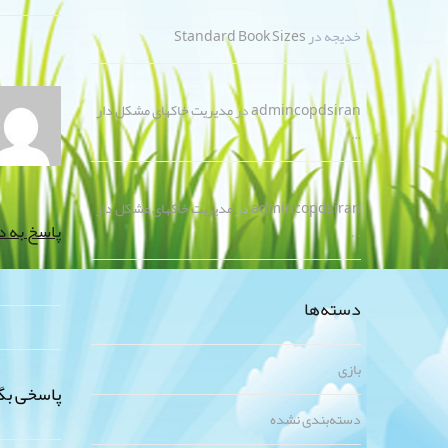
خدیجه
در
Standard Book Sizes
admincopdsiran
در
مدیریت خاکهای مشکل دار
…
admincopdsiran
در
مدیریت خاکهای مشکل دار
پاسخ به د
…
دسته‌ها
بازی
پاسخی بگ
دسته‌بندی نشده