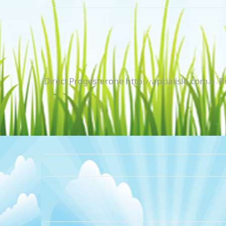
Direct Progesterone
http://apcialisle.com/#
– 