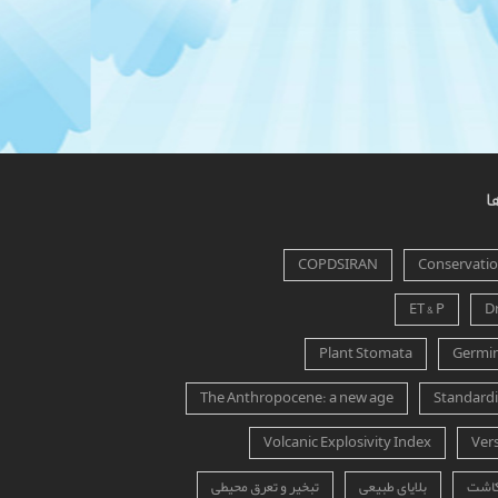
ا
COPDSIRAN
Conservation
ET & P
D
Plant Stomata
Germin
The Anthropocene: a new age
Standardi
Volcanic Explosivity Index
Ver
کاشت
بلایای طبیعی
تبخیر و تعرق محیطی