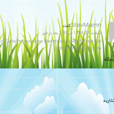
StevMamn
گفت:
اسفند 27, 1398 در 7:39 بعد از ظهر
Buy Cialis Propecia Low Sperm Count Side Effects
Cial
is
Buy Ventolin On Line
یدگاه
ذارید