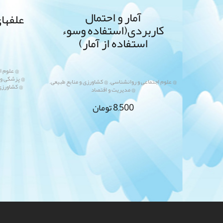
آمار و احتمال
علفها
کاربردی(استفاده وسوء
استفاده از آمار)
@ علوم ا
@ پزشکی و
,
,
@ علوم اجتماعی و روانشناسی
@ کشاورزی و منابع طبیعی
@ کشاورزی 
@ مدیریت و اقتصاد
8,500
تومان