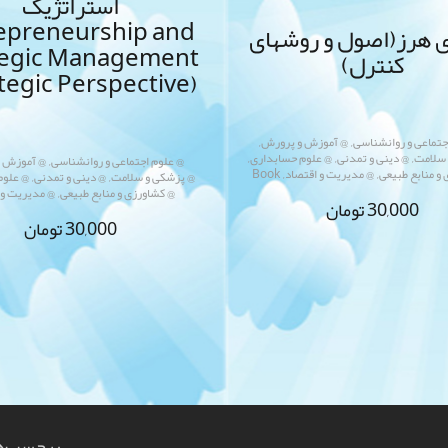
استراتژیک
epreneurship and
ی هرز(اصول و روشهای
tegic Management
کنترل)
tegic Perspective)
,
,
جتماعی و روانشناسی
@ آموزش و پرورش
,
,
,
,
 سلامت
@ دینی و تمدنی
@ علوم حسابداری
@ علوم اجتماعی و روانشناسی
@ آموزش 
,
,
,
,
و منابع طبیعی
@ مدیریت و اقتصاد
Book
@ پزشکی و سلامت
@ دینی و تمدنی
@ علوم
,
@ کشاورزی و منابع طبیعی
@ مدیریت و 
30,000
تومان
30,000
تومان
برچسب‌ه