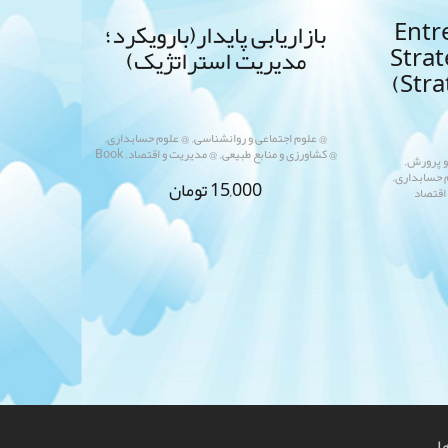
Entr
بازاریابی پایدار(بارویکرد؛
Stra
مدیریت استراتژیک)
(Stra
,
,
@ علوم اجتماعی و روانشناسی
@ علوم حسابداری
,
,
@ کشاورزی و منابع طبیعی
@ مدیریت و اقتصاد
Book
,
و پرورش
,
 حسابداری
15,000
تومان
اقتصاد
ا