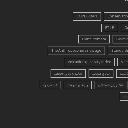
COPDSIRAN
Conservation
ET & P
D
Plant Stomata
Germin
The Anthropocene: a new age
Standardi
Volcanic Explosivity Index
Ver
کاشت
بلایای طبیعی
تبخیر و تعرق محیطی
خاک ورزی حفاظتی
رازهای طبیعت
قلمه زدن
ات