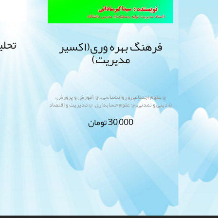
تحلی
فرهنگ بهره وری(اکسیر
مدیریت)
,
,
@ علوم اجتماعی و روانشناسی
@ آموزش و پرورش
,
,
@ دینی و تمدنی
@ علوم حسابداری
@ مدیریت و اقتصاد
30,000
تومان