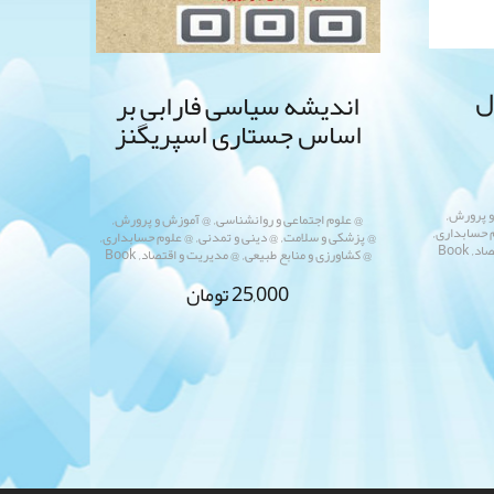
ل
اندیشه سیاسی فارابی بر
اساس جستاری اسپریگنز
,
,
,
و پرورش
@ علوم اجتماعی و روانشناسی
@ آموزش و پرورش
,
,
,
,
 حسابداری
@ پزشکی و سلامت
@ دینی و تمدنی
@ علوم حسابداری
,
,
,
صاد
Book
@ کشاورزی و منابع طبیعی
@ مدیریت و اقتصاد
Book
25,000
تومان