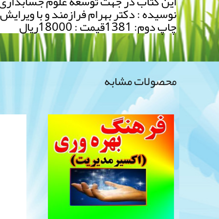
این کتاب در جهت توسعه علوم جسابداری ب
نوسیده : دکتر بهرام فرازمند و با ویرای
چاپ دوم: 1381قیمت : 18000ریال
محصولات مشابه