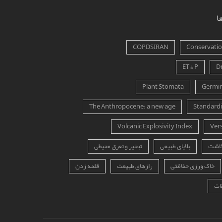
ا
COPDSIRAN
Conservation
ET & P
D
Plant Stomata
Germin
The Anthropocene: a new age
Standardi
Volcanic Explosivity Index
Ver
کاشت
بلایای طبیعی
تبخیر و تعرق محیطی
خاک ورزی حفاظتی
رازهای طبیعت
قلمه زدن
ات