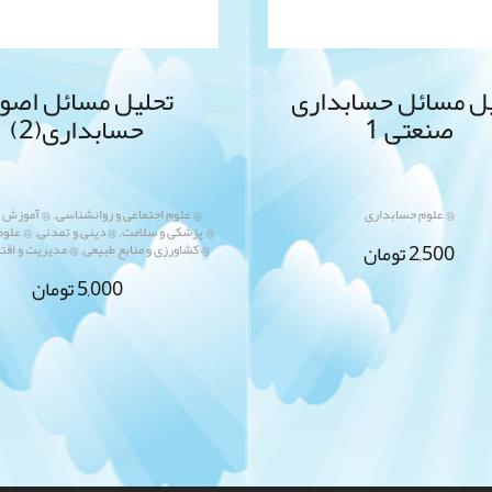
ل مسائل حسابداری
تحلیل مسائل اصو
صنعتی 1
حسابداری(2)
,
@ علوم حسابداری
@ علوم اجتماعی و روانشناسی
@ آموزش 
,
,
@ پزشکی و سلامت
@ دینی و تمدنی
@ علوم
,
2,500
تومان
@ کشاورزی و منابع طبیعی
@ مدیریت و اقت
5,000
تومان