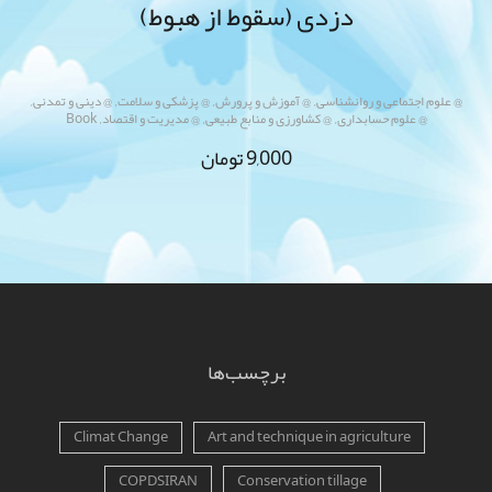
دزدی (سقوط از هبوط)
,
,
,
,
@ علوم اجتماعی و روانشناسی
@ آموزش و پرورش
@ پزشکی و سلامت
@ دینی و تمدنی
,
,
,
@ علوم حسابداری
@ کشاورزی و منابع طبیعی
@ مدیریت و اقتصاد
Book
9,000
تومان
برچسب‌ها
Climat Change
Art and technique in agriculture
COPDSIRAN
Conservation tillage