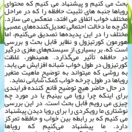
بحث می­ کنیم و پیشنهاد می­ کنیم که محتوای
رویاها جنبه های تثبیت حافظه را که در مراحل
مختلف خواب اتفاق می­ افتد، منعکس می­ سازد.
اگرچه ما دخالت احتمالی تعدیل‌کننده‌های عصبی
مختلف را در این پدیده‌ها تصدیق می‌کنیم، اما
هورمون کورتیزول و نظایر قابل بحث و بررسی
است که، بر بسیاری از سیستم‌های مغزی درگیر
در حافظه تأثیر می‌گذارد. همین­طور، غلظت
کورتیزول در طول خواب شبانه افزایش می یابد،
به روشی که می­تواند به توضیح ماهیت متغیر
رویاها در طول چرخه خواب کمک شایانی نماید.
در حال حاضر هیچ توضیح قانع کننده­ فرایندی
برای اینکه چرا رویا می­ بینیم یا در مورد چه
چیزی می­ رویم قابل بحث است. در این بررسی
نوشتاری ما رویکردی را برای رویا دیدن پیشنهاد
می ­کنیم که بر رابطه بین خواب و حافظه تمرکز
دارد. ما پیشنهاد می‌کنیم که رویاها