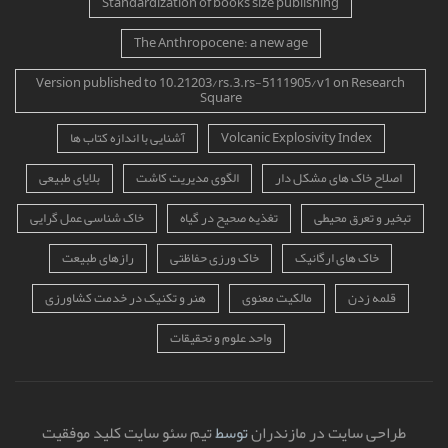
Standardization of books size publishing
The Anthropocene: a new age
Version published to 10.21203/rs.3.rs-5111905/v1 on Research
Square
Volcanic Explosivity Index
آشنایی با اندازه کتاب ها
اصلاح خاک های مشکل دار
الگوی مدیریت کاشت
بلایای طبیعی
تبخیر و تعرق محیطی
تغذیه صحیح در گیاه
خاک شناسی عمل گرایی
خاک های ارگانیک
خاک ورزی حفاظتی
رازهای طبیعت
قلمه زدن
مالکیت معنوی
هنر و تکنیک در خدمت کشاورزی
واحد علوم و تحقیقات
طراحی سایت در مازندران
توسط
تیم سئو سایت کلید موفقیت