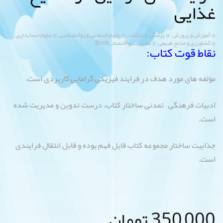
غذایی
,
,
,
,
@ آموزش و پرورش
@ پزشکی و سلامت
@ علوم اجتماعی و روانشناسی
@ علوم حسابداری
,
,
@ کشاورزی و منابع طبیعی
@ مدیریت و اقتصاد
Book
نقاط قوت کتاب:
مؤلفه های مورد هدف در فرایند فیزیکی گرامایی کاربردی است.
ادبیات فرهنگی – تمدنی ساختار کتاب، درست تدوین و مدیریت شده
است.
جذابیت ساختار مجموعه کتاب قابل فهم بوده و قابل انتقال فرایندی
است.
350,000
تومان