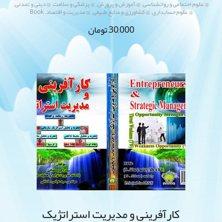
,
,
,
,
@ علوم اجتماعی و روانشناسی
@ آموزش و پرورش
@ پزشکی و سلامت
@ دینی و تمدنی
,
,
,
@ علوم حسابداری
@ کشاورزی و منابع طبیعی
@ مدیریت و اقتصاد
Book
30,000
تومان
کارآفرینی و مدیریت استراتژیک