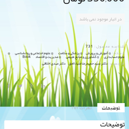
در انبار موجود نمی باشد
شناسه محصول:
731
دسته:
,
,
,
@ آموزش و پرورش
@ پزشکی و سلامت
@ علوم اجتماعی و روانشناسی
@
,
,
,
علوم حسابداری
@ کشاورزی و منابع طبیعی
@ مدیریت و اقتصاد
Book
برچسب:
,
دکتر سيد حميدرضا ضياءالحق
دکتر مهدی اخلاقی
توضیحات
نظرات (0)
توضیحات