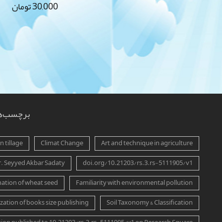
30,000
تومان
برچسب‌ه
 tillage
Climat Change
Art and technique in agriculture
r. Seyyed Akbar Sadaty
doi.org/10.21203/rs.3.rs-5111905/v1
ation of wheat seed
Familiarity with environmental pollution
zation of books size publishing
Soil Taxonomy & Classification