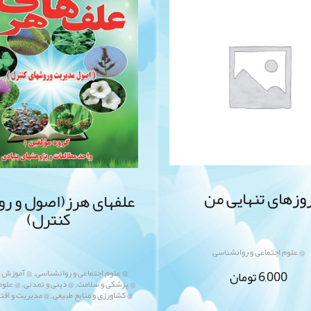
وزهای تنهایی من
علفهای هرز(اصول و ر
کنترل)
@ علوم اجتماعی و روانشناسی
,
6,000
تومان
@ علوم اجتماعی و روانشناسی
@ آموزش 
,
,
@ پزشکی و سلامت
@ دینی و تمدنی
@ علوم
,
@ کشاورزی و منابع طبیعی
@ مدیریت و اقت