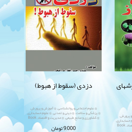
وشهای
دزدی (سقوط از هبوط)
,
,
@ علوم اجتماعی و روانشناسی
@ آموزش و پرورش
,
,
,
@ پزشکی و سلامت
@ دینی و تمدنی
@ علوم حسابداری
,
و پرورش
,
,
@ کشاورزی و منابع طبیعی
@ مدیریت و اقتصاد
Book
,
 حسابداری
,
صاد
Book
9,000
تومان