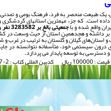
ی
یی، یک طبیعت منحصر به فرد، فرهنگ بومی و تمدنی 
 داده است. که جزء مهمترین استانهای گردشگری و
ران واقع شده و با
جمعیتی بالغ بر 3283582 نفر
و
 را در بر داشته و هجدهمین استان از حیث وسعت در 
 استان‌های گیلان و گلستان به ترتیب در غرب و شرق
 درون­ سیستمی خود، متأسفانه نتوانسته در جایگا
 و دسترسی به توسعه پایدار می پردازد.
: 100000 ریال کدبین المللی کتاب : ISBN-978-600-8640-17-2