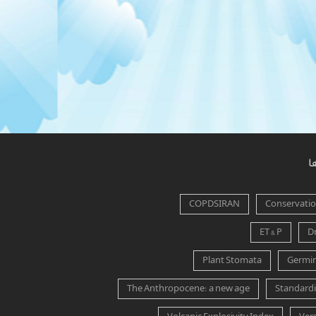
ا
COPDSIRAN
Conservation
ET & P
D
Plant Stomata
Germin
The Anthropocene: a new age
Standardi