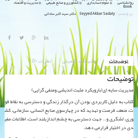
,
,
,
,
روانشناسی
@ علوم حسابداری
@ کشاورزی و منابع طبیعی
@ مدیریت و اقتصاد
Book
برچسب:
,
Seyyed Akbar Sadaty
دکتر سید اکبر ساداتی
توضیحات
توضیحات تکمیلی
نظرات (0)
توضیحات
مدیریت سایه ای(بارویکرد مثبت اندیشی ومنفی گرایی)
کتاب به دلیل کاربردی بودن آن درگذار زندگی و دسترسی به نقاط قو
ت، ضعف، فرصت و تهدید که در چهارسوی منابع انسانی، سازمانی، کش
وری، لشگری و… جهت دسترسی به چشم اندازبلند است، اطلاعات مفی
دی در اختیار قرارمی دهد.