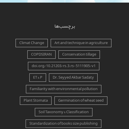
برچسب‌ها
Climat Change
Art and technique in agriculture
COPDSIRAN
Conservation tillage
doi.org/10.21203/rs.3.rs-5111905/v1
ET & P
Dr. Seyyed Akbar Sadaty
Familiarity with environmental pollution
Plant Stomata
Germination of wheat seed
Soil Taxonomy & Classification
Standardization of books size publishing