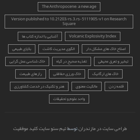
The Anthropocene: a new age
Version published to 10.21203/rs.3.rs-5111905/v1 on Research
Square
Volcanic Explosivity Index
آشنایی با اندازه کتاب ها
اصلاح خاک های مشکل دار
الگوی مدیریت کاشت
بلایای طبیعی
تبخیر و تعرق محیطی
تغذیه صحیح در گیاه
خاک شناسی عمل گرایی
خاک های ارگانیک
خاک ورزی حفاظتی
رازهای طبیعت
قلمه زدن
مالکیت معنوی
هنر و تکنیک در خدمت کشاورزی
واحد علوم و تحقیقات
طراحی سایت در مازندران
توسط
تیم سئو سایت کلید موفقیت