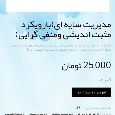
مدیریت سایه ای(بارویکرد
مثبت اندیشی ومنفی گرایی)
,
,
,
,
@ آموزش و پرورش
@ پزشکی و سلامت
@ دینی و تمدنی
@ علوم اجتماعی و روانشناسی
,
,
,
@ علوم حسابداری
@ کشاورزی و منابع طبیعی
@ مدیریت و اقتصاد
Book
25,000
تومان
9 در انبار
افزودن به سبد خرید
شناسه محصول:
351
دسته:
,
,
,
@ آموزش و پرورش
@ پزشکی و سلامت
@ دینی و تمدنی
@ علوم اجتماعی و