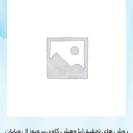
روش های تحقیق(پژوهش کاوی،پروپوزال وپایان