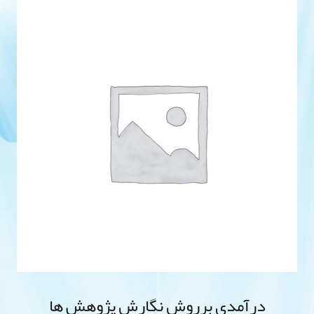
درآمدی برروش نگارش پژوهش ها