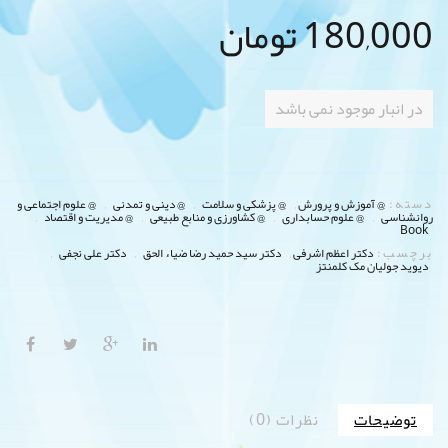
180,000
تومان
در انبار موجود نمی باشد
دسته:
,
,
,
@ آموزش و پرورش
@ پزشکی و سلامت
@ دینی و تمدنی
@ علوم اجتماعی و
,
,
,
,
روانشناسی
@ علوم حسابداری
@ کشاورزی و منابع طبیعی
@ مدیریت و اقتصاد
Book
برچسب:
,
,
,
دکتر اعظم اشرفی
دکتر سید حمید رضا ضیاء الحق
دکتر علی نجفی
دیوید جولیان مک کلمنتز
توضیحات
نظرات (0)