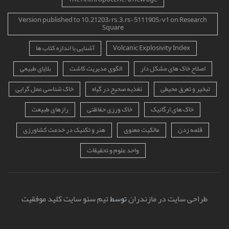
Version published to 10.21203/rs.3.rs-5111905/v1 on Research
Square
Volcanic Explosivity Index
آشنایی با اندازه کتاب ها
اصلاح خاک های مشکل دار
الگوی مدیریت کاشت
بلایای طبیعی
تبخیر و تعرق محیطی
تغذیه صحیح در گیاه
خاک شناسی عمل گرایی
خاک های ارگانیک
خاک ورزی حفاظتی
رازهای طبیعت
قلمه زدن
مالکیت معنوی
هنر و تکنیک در خدمت کشاورزی
واحد علوم و تحقیقات
طراحی سایت در مازندران
توسط
تیم سئو سایت کلید موفقیت