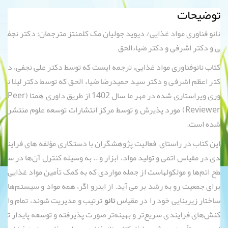
توضیحات
نانو فناوری مواد غذایی/ دیوید جولیان مک کلمنتز مترجمان: دکتر نجف
ی و دکتر اشرفی و دکتر ضیاءالحق
کتاب نانوفناوری مواد غذایی، ترجمه ایست که توسط دکتر علی نجفی، د
کتر اعظم اشرفی و دکتر سید حمیدرضا ضیاء الحق که توسط دکتر لیلا ن
وری ویراستاری شده در مهر ما سال 1402 از طریق داوری همتا (Peer
Reviewer) مورد پذیرش و توسط مرکز انتشارات توسعه علوم منتشر
شده است.
این کتاب در راستای فعالیت پژوهشگران با دستکاری مؤلفه های فراین
دی در مقیاس اتمی و تولید مواد، ابزار و… به وسیله کنترل آن‌ها در س
طح اتم‌ها و مولکولهاست از جمله مواردی که به کمک تأمین مواد غذایی
برای جمعیت رو به رشد بر می آید. از اینرو اگر، همه مواد و سیستم‌ها
ساختار زیربنایی خود را در مقیاس
نانو
ترتیب و مدیریت شوند، تمام وا
کنش‌های فرایندی سریع‌تر و بهینه‌تر صورت پذیرفته و توسعه پایدار ت