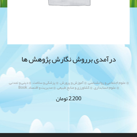
درآمدی برروش نگارش پژوهش ها
,
,
,
,
@ علوم اجتماعی و روانشناسی
@ آموزش و پرورش
@ پزشکی و سلامت
@ دینی و تمدنی
,
,
,
@ علوم حسابداری
@ کشاورزی و منابع طبیعی
@ مدیریت و اقتصاد
Book
2,200
تومان