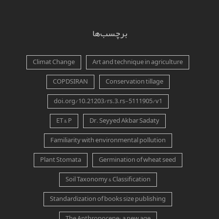
برچسب‌ها
Climat Change
Art and technique in agriculture
COPDSIRAN
Conservation tillage
doi.org/10.21203/rs.3.rs-5111905/v1
ET & P
Dr. Seyyed Akbar Sadaty
Familiarity with environmental pollution
Plant Stomata
Germination of wheat seed
Soil Taxonomy & Classification
Standardization of books size publishing
The Anthropocene: a new age