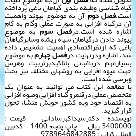
گیاه شناسی وطبقه بندی گیاهان باغی پرداخته
است.
فصل دوم
آن به موضوع پیوند واهمیت
آن درگیاه افزایی به صورت عملی وگام به گام
اشاره شده است.در
فصل سوم
به موضوع
پیوند دادن درگیاهان سیاه ریشه وسایرگیاهان
باغی که ازنظراقتصادی اهمیت تشخیص داده
شد، اشاره ودرنهایت در
فصل چهارم
به موضوع
بسیارمهم درباغبانی باتاکیدبرتربیت وهرس
جهت میوه افزایی به روشهای مختلف نیز بحث
وبرسی شده است.
با مطالعه این کتاب می توانید به عنوان یک
متخصص عملی درقلمرو گیاه افزایی ومیوه افزایی
به اقتصاد خود وبه کشور خویش منشاء تحول
قرار گیرید.
نویسنده : دکترسیداکبرساداتی قیمت :
3400000 ریال چاپ پنجم 1400 – کدبین
المللی کتاب : 9789646842885