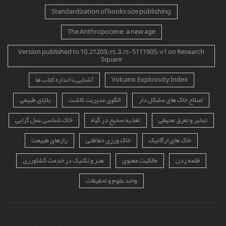
Standardization of books size publishing
The Anthropocene: a new age
Version published to 10.21203/rs.3.rs-5111905/v1 on Research
Square
Volcanic Explosivity Index
آشنایی با اندازه کتاب ها
اصلاح خاک های مشکل دار
الگوی مدیریت کاشت
بلایای طبیعی
تبخیر و تعرق محیطی
تغذیه صحیح در گیاه
خاک شناسی عمل گرایی
خاک های ارگانیک
خاک ورزی حفاظتی
رازهای طبیعت
قلمه زدن
مالکیت معنوی
هنر و تکنیک در خدمت کشاورزی
واحد علوم و تحقیقات