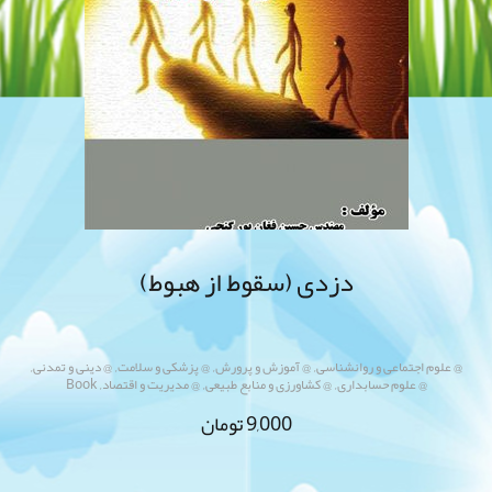
دزدی (سقوط از هبوط)
,
,
,
,
@ علوم اجتماعی و روانشناسی
@ آموزش و پرورش
@ پزشکی و سلامت
@ دینی و تمدنی
,
,
,
@ علوم حسابداری
@ کشاورزی و منابع طبیعی
@ مدیریت و اقتصاد
Book
9,000
تومان