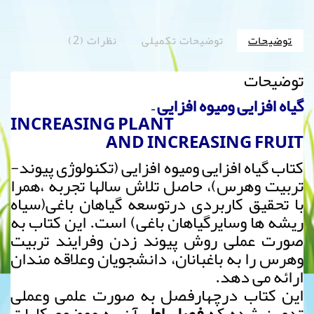
توضیحات
توضیحات تکمیلی
نظرات (2)
توضیحات
گیاه افزایی ومیوه افزایی –
INCREASING PLANT
AND INCREASING FRUIT
کتاب گیاه افزایی ومیوه افزایی (تکنولوژی پیوند-
تربیت وهرس)، حاصل تلاش سالها تجربه ،همرا
با تحقیق کاربردی درتوسعه گیاهان باغی(سیاه
ریشه ها وسایرگیاهان باغی) است. این کتاب به
صورت عملی روش پیوند زدن وفرایند تربیت
وهرس را به باغبانان، دانشجویان وعلاقه مندان
ارائه می دهد.
این کتاب درچهارفصل به صورت علمی وعملی
تدوین شده که
فصل اول
آن،به موضوع کلیات