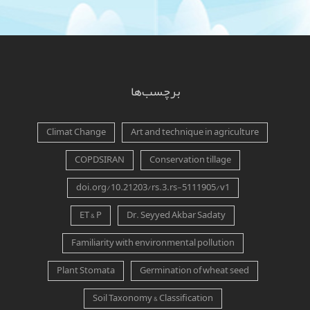
برچسب‌ها
Climat Change
Art and technique in agriculture
COPDSIRAN
Conservation tillage
doi.org/10.21203/rs.3.rs-5111905/v1
ET & P
Dr. Seyyed Akbar Sadaty
Familiarity with environmental pollution
Plant Stomata
Germination of wheat seed
Soil Taxonomy & Classification