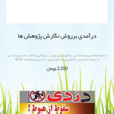
درآمدی برروش نگارش پژوهش ها
,
,
,
,
@ علوم اجتماعی و روانشناسی
@ آموزش و پرورش
@ پزشکی و سلامت
@ دینی و تمدنی
,
,
,
@ علوم حسابداری
@ کشاورزی و منابع طبیعی
@ مدیریت و اقتصاد
Book
2,200
تومان