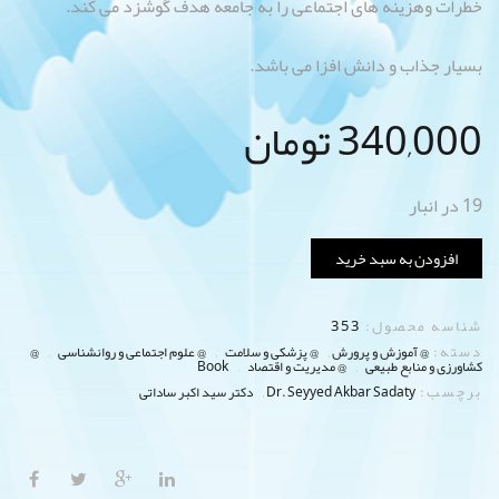
خطرات وهزینه های اجتماعی را به جامعه هدف گوشزد می کند.
بسیار جذاب و دانش افزا می باشد.
340,000
تومان
19 در انبار
افزودن به سبد خرید
شناسه محصول:
353
دسته:
,
,
,
@ آموزش و پرورش
@ پزشکی و سلامت
@ علوم اجتماعی و روانشناسی
@
,
,
کشاورزی و منابع طبیعی
@ مدیریت و اقتصاد
Book
برچسب:
,
Dr. Seyyed Akbar Sadaty
دکتر سید اکبر ساداتی