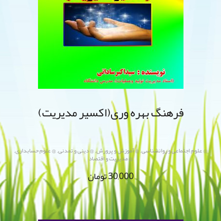
فرهنگ بهره وری(اکسیر مدیریت)
,
,
,
,
@ علوم اجتماعی و روانشناسی
@ آموزش و پرورش
@ دینی و تمدنی
@ علوم حسابداری
@ مدیریت و اقتصاد
30,000
تومان